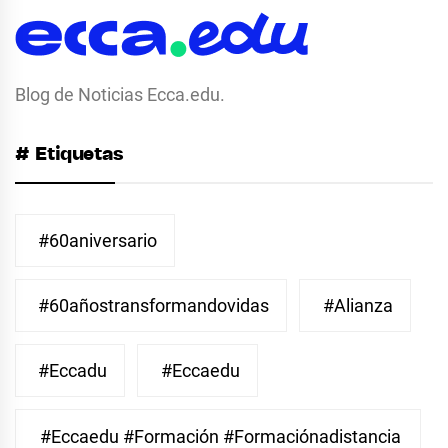
Blog de Noticias Ecca.edu.
# Etiquetas
#60aniversario
#60añostransformandovidas
#Alianza
#eccadu
#eccaedu
#eccaedu #formación #formaciónadistancia