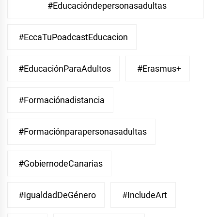
#educacióndepersonasadultas
#EccaTuPoadcastEducacion
#EducaciónParaAdultos
#Erasmus+
#Formaciónadistancia
#Formaciónparapersonasadultas
#GobiernodeCanarias
#IgualdadDeGénero
#IncludeArt