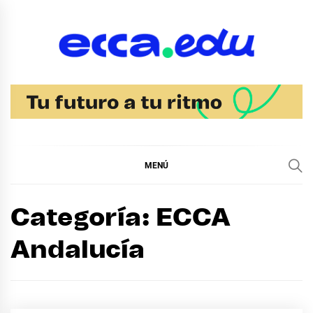
Ir
al
contenido
Blog Noticias Ecca
MENÚ
Categoría:
ECCA
Andalucía