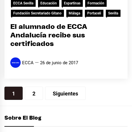
ECCA Sevilla
Educación
Espartinas
Formación
Fundación Secretariado Gitano
Málaga
Portaceli
Sevilla
El alumnado de ECCA
Andalucía recibe sus
certificados
ECCA
26 de junio de 2017
Paginación
1
2
Siguientes
de
entradas
Sobre El Blog