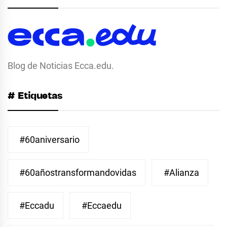
Blog de Noticias Ecca.edu.
# Etiquetas
#60aniversario
#60añostransformandovidas
#Alianza
#eccadu
#eccaedu