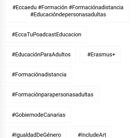
#eccaedu #formación #formaciónadistancia
#educacióndepersonasadultas
#EccaTuPoadcastEducacion
#EducaciónParaAdultos
#Erasmus+
#Formaciónadistancia
#Formaciónparapersonasadultas
#GobiernodeCanarias
#IgualdadDeGénero
#IncludeArt