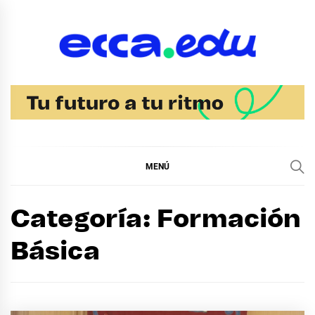
Ir
al
contenido
Blog Noticias Ecca
MENÚ
Categoría:
Formación
Básica