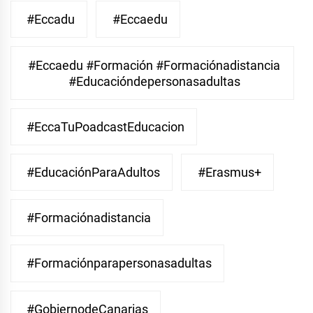
#eccadu
#eccaedu
#eccaedu #formación #formaciónadistancia
#educacióndepersonasadultas
#EccaTuPoadcastEducacion
#EducaciónParaAdultos
#Erasmus+
#Formaciónadistancia
#Formaciónparapersonasadultas
#GobiernodeCanarias