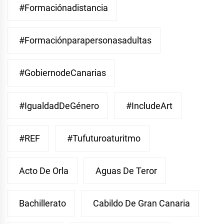
#Formaciónadistancia
#Formaciónparapersonasadultas
#GobiernodeCanarias
#IgualdadDeGénero
#IncludeArt
#REF
#Tufuturoaturitmo
Acto De Orla
Aguas De Teror
Bachillerato
Cabildo De Gran Canaria