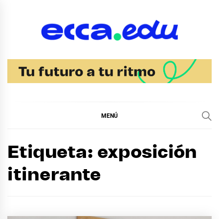
Ir
al
contenido
Blog Noticias Ecca
MENÚ
Etiqueta:
exposición
itinerante