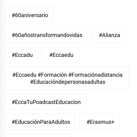
#60aniversario
#60añostransformandovidas
#Alianza
#eccadu
#eccaedu
#eccaedu #formación #formaciónadistancia
#educacióndepersonasadultas
#EccaTuPoadcastEducacion
#EducaciónParaAdultos
#Erasmus+