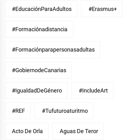
#EducaciónParaAdultos
#Erasmus+
#Formaciónadistancia
#Formaciónparapersonasadultas
#GobiernodeCanarias
#IgualdadDeGénero
#IncludeArt
#REF
#Tufuturoaturitmo
Acto De Orla
Aguas De Teror