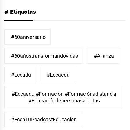
# Etiquetas
#60aniversario
#60añostransformandovidas
#Alianza
#eccadu
#eccaedu
#eccaedu #formación #formaciónadistancia
#educacióndepersonasadultas
#EccaTuPoadcastEducacion