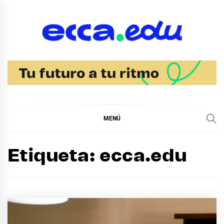
Ir
al
contenido
Blog Noticias Ecca
MENÚ
Etiqueta:
ecca.edu