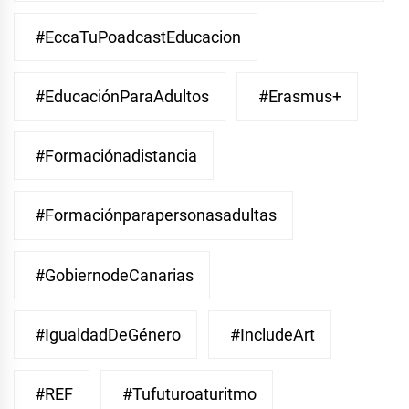
#EccaTuPoadcastEducacion
#EducaciónParaAdultos
#Erasmus+
#Formaciónadistancia
#Formaciónparapersonasadultas
#GobiernodeCanarias
#IgualdadDeGénero
#IncludeArt
#REF
#Tufuturoaturitmo