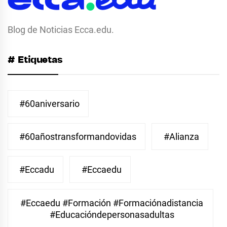
Blog de Noticias Ecca.edu.
# Etiquetas
#60aniversario
#60añostransformandovidas
#Alianza
#eccadu
#eccaedu
#eccaedu #formación #formaciónadistancia
#educacióndepersonasadultas