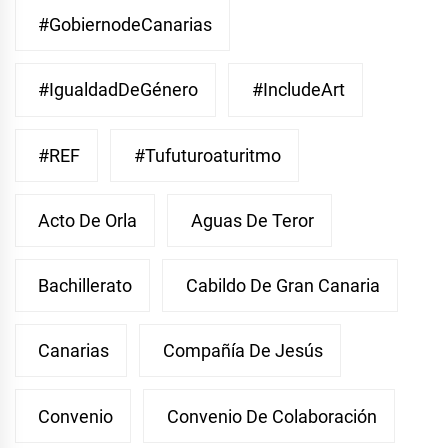
#GobiernodeCanarias
#IgualdadDeGénero
#IncludeArt
#REF
#Tufuturoaturitmo
Acto De Orla
Aguas De Teror
Bachillerato
Cabildo De Gran Canaria
Canarias
Compañía De Jesús
Convenio
Convenio De Colaboración