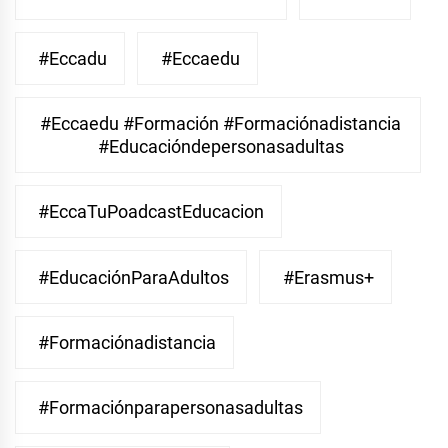
#eccadu
#eccaedu
#eccaedu #formación #formaciónadistancia
#educacióndepersonasadultas
#EccaTuPoadcastEducacion
#EducaciónParaAdultos
#Erasmus+
#Formaciónadistancia
#Formaciónparapersonasadultas