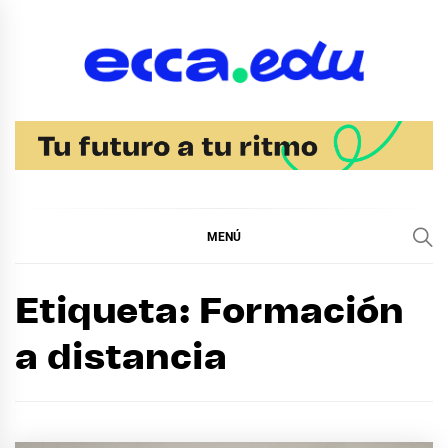
Ir
al
contenido
Blog Noticias Ecca
MENÚ
Etiqueta:
Formación
a distancia