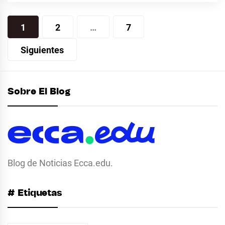
Paginación
1
2
…
7
de
Siguientes
entradas
Sobre El Blog
Blog de Noticias Ecca.edu.
# Etiquetas