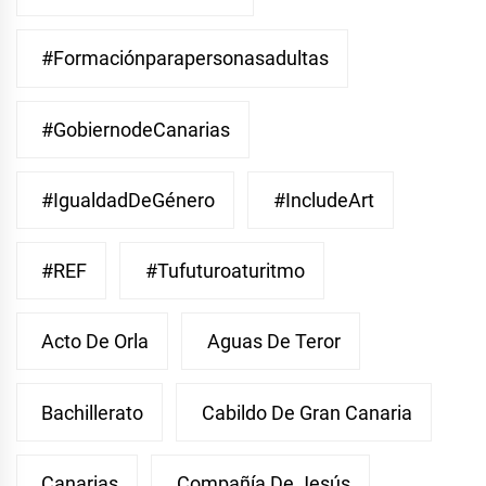
#Formaciónparapersonasadultas
#GobiernodeCanarias
#IgualdadDeGénero
#IncludeArt
#REF
#Tufuturoaturitmo
Acto De Orla
Aguas De Teror
Bachillerato
Cabildo De Gran Canaria
Canarias
Compañía De Jesús