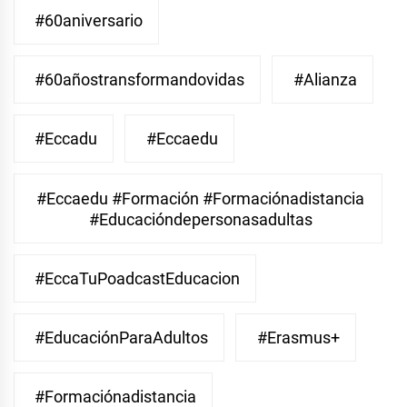
#60aniversario
#60añostransformandovidas
#Alianza
#eccadu
#eccaedu
#eccaedu #formación #formaciónadistancia
#educacióndepersonasadultas
#EccaTuPoadcastEducacion
#EducaciónParaAdultos
#Erasmus+
#Formaciónadistancia