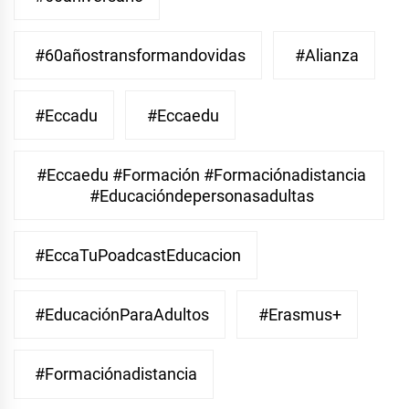
#60añostransformandovidas
#Alianza
#eccadu
#eccaedu
#eccaedu #formación #formaciónadistancia
#educacióndepersonasadultas
#EccaTuPoadcastEducacion
#EducaciónParaAdultos
#Erasmus+
#Formaciónadistancia