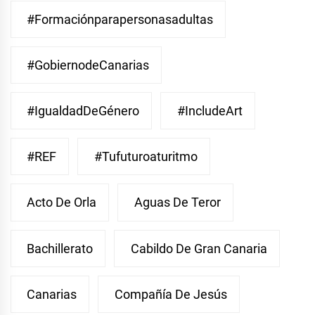
#Formaciónparapersonasadultas
#GobiernodeCanarias
#IgualdadDeGénero
#IncludeArt
#REF
#Tufuturoaturitmo
Acto De Orla
Aguas De Teror
Bachillerato
Cabildo De Gran Canaria
Canarias
Compañía De Jesús