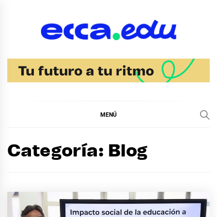
Ir
al
contenido
Blog Noticias Ecca
MENÚ
Categoría:
Blog