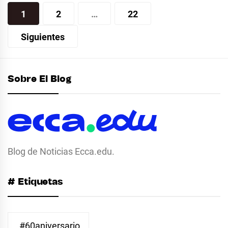
Paginación
1
2
…
22
de
Siguientes
entradas
Sobre El Blog
Blog de Noticias Ecca.edu.
# Etiquetas
#60aniversario