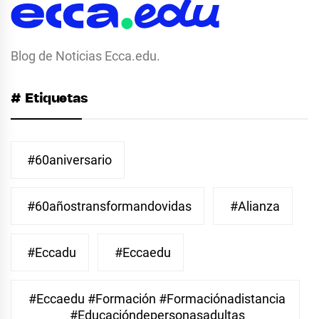
Blog de Noticias Ecca.edu.
# Etiquetas
#60aniversario
#60añostransformandovidas
#Alianza
#eccadu
#eccaedu
#eccaedu #formación #formaciónadistancia
#educacióndepersonasadultas