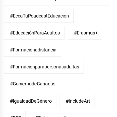
#EccaTuPoadcastEducacion
#EducaciónParaAdultos
#Erasmus+
#Formaciónadistancia
#Formaciónparapersonasadultas
#GobiernodeCanarias
#IgualdadDeGénero
#IncludeArt