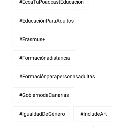
#EccaTuPoadcastEducacion
#EducaciónParaAdultos
#Erasmus+
#Formaciónadistancia
#Formaciónparapersonasadultas
#GobiernodeCanarias
#IgualdadDeGénero
#IncludeArt