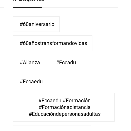
#60aniversario
#60añostransformandovidas
#Alianza
#eccadu
#eccaedu
#eccaedu #formación
#formaciónadistancia
#educacióndepersonasadultas