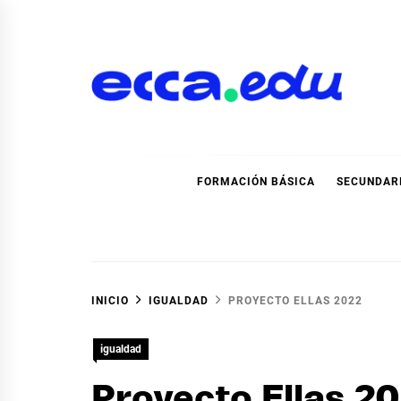
Ir
al
contenido
Blog Noticias Ecca
FORMACIÓN BÁSICA
SECUNDAR
INICIO
IGUALDAD
PROYECTO ELLAS 2022
igualdad
Proyecto Ellas 2