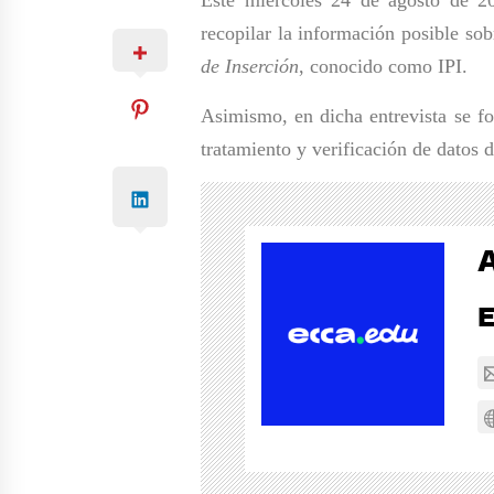
recopilar la información posible sob
de Inserción
, conocido como IPI.
Asimismo, en dicha entrevista se f
tratamiento y verificación de datos d