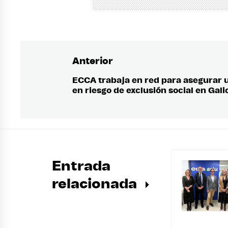
Anterior
Navegación
de
ECCA trabaja en red para asegurar 
Entrada
en riesgo de exclusión social en Gali
anterior:
entradas
Entrada
relacionada