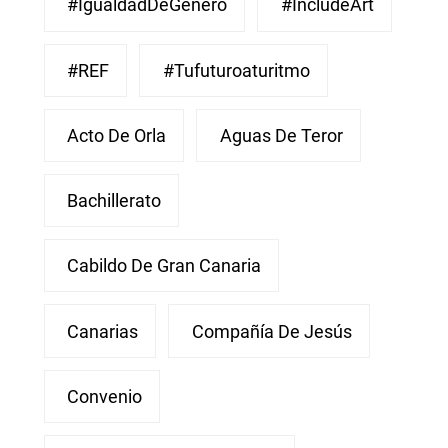
#IgualdadDeGénero
#IncludeArt
#REF
#Tufuturoaturitmo
Acto De Orla
Aguas De Teror
Bachillerato
Cabildo De Gran Canaria
Canarias
Compañía De Jesús
Convenio