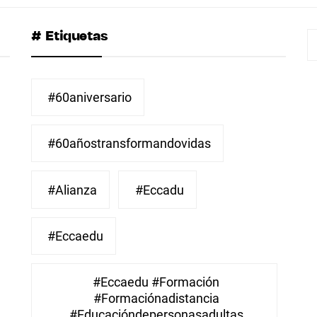
# Etiquetas
B
#60aniversario
#60añostransformandovidas
#Alianza
#eccadu
#eccaedu
#eccaedu #formación
#formaciónadistancia
#educacióndepersonasadultas