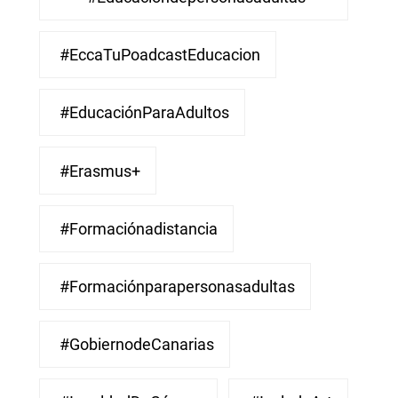
#EccaTuPoadcastEducacion
#EducaciónParaAdultos
#Erasmus+
#Formaciónadistancia
#Formaciónparapersonasadultas
#GobiernodeCanarias