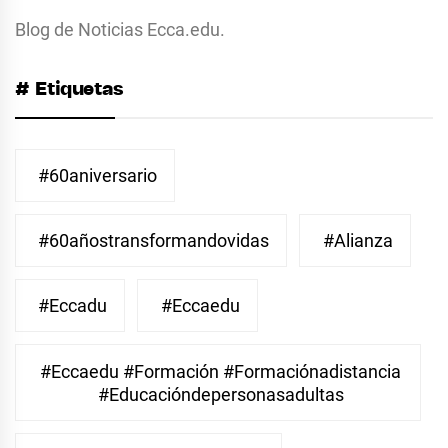
Blog de Noticias Ecca.edu.
# Etiquetas
#60aniversario
#60añostransformandovidas
#Alianza
#eccadu
#eccaedu
#eccaedu #formación #formaciónadistancia
#educacióndepersonasadultas