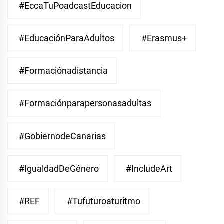
#EccaTuPoadcastEducacion
#EducaciónParaAdultos
#Erasmus+
#Formaciónadistancia
#Formaciónparapersonasadultas
#GobiernodeCanarias
#IgualdadDeGénero
#IncludeArt
#REF
#Tufuturoaturitmo