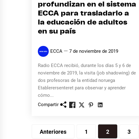
profundizan en el sistema
ECCA para trasladarlo a
la educación de adultos
en su país
ECCA
7 de noviembre de 2019
Radio ECCA recibió, durante los días 5 y 6 de
noviembre de 2019, la visita (job shadowing) de
dos profesoras de la entidad noruega
Etablerersenteret para observar y aprender
cómo...
Compartir
Paginación
Anteriores
1
2
3