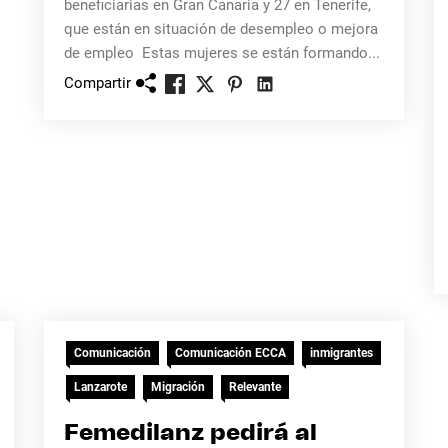
beneficiarias en Gran Canaria y 27 en Tenerife,
que están en situación de desempleo o mejora
de empleo Estas mujeres se están formando...
Compartir
Comunicación
Comunicación ECCA
inmigrantes
Lanzarote
Migración
Relevante
Femedilanz pedirá al