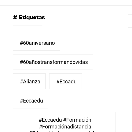
# Etiquetas
B
#60aniversario
#60añostransformandovidas
#Alianza
#eccadu
#eccaedu
#eccaedu #formación
#formaciónadistancia