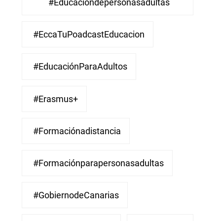
#educacióndepersonasadultas
#EccaTuPoadcastEducacion
#EducaciónParaAdultos
#Erasmus+
#Formaciónadistancia
#Formaciónparapersonasadultas
#GobiernodeCanarias