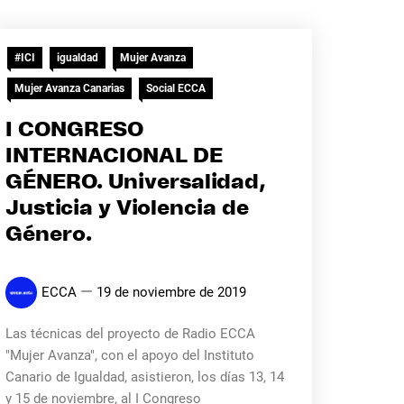
#ICI
igualdad
Mujer Avanza
Mujer Avanza Canarias
Social ECCA
I CONGRESO
INTERNACIONAL DE
GÉNERO. Universalidad,
Justicia y Violencia de
Género.
ECCA
19 de noviembre de 2019
Las técnicas del proyecto de Radio ECCA
"Mujer Avanza", con el apoyo del Instituto
Canario de Igualdad, asistieron, los días 13, 14
y 15 de noviembre, al I Congreso