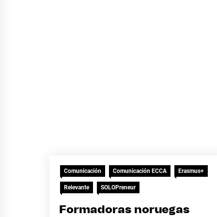
Comunicación
Comunicación ECCA
Erasmus+
Relevante
SOLOPreneur
Formadoras noruegas