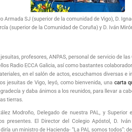
ro Armada SJ (superior de la comunidad de Vigo), D. Ignaci
García (superior de la Comunidad de Coruña) y D. Iván Miró
 jesuitas, profesores, ANPAS, personal de servicio de las
ellos Radio ECCA Galicia, así como bastantes colaborado
teriales, en el salón de actos, escuchamos diversas e i
los jesuitas de Vigo, leyó, como bienvenida, una
carta q
agradecía y daba ánimos a los reunidos, para llevar a ca
as tierras.
onzález Modroño, Delegado de nuestra PAL, y Superior
os presentes. El Director del Colegio Apóstol, D. Iv
iría un ministro de Hacienda- “La PAL somos todos”: de