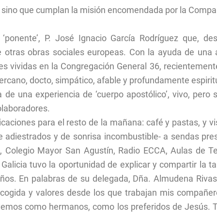
 sino que cumplan la misión encomendada por la Compañ
l ‘ponente’, P. José Ignacio García Rodríguez que, des
 otras obras sociales europeas. Con la ayuda de una á
nes vividas en la Congregación General 36, recientemen
ercano, docto, simpático, afable y profundamente espiritu
ía de una experiencia de ‘cuerpo apostólico’, vivo, pero
olaboradores.
caciones para el resto de la mañana: café y pastas, y vi
e adiestrados y de sonrisa incombustible- a sendas pre
nus, Colegio Mayor San Agustín, Radio ECCA, Aulas de 
icia tuvo la oportunidad de explicar y compartir la tare
ños. En palabras de su delegada, Dña. Almudena Rivas
 acogida y valores desde los que trabajan mis compañe
vemos como hermanos, como los preferidos de Jesús. Te