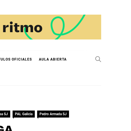
TULOS OFICIALES
AULA ABIERTA
sa SJ
PAL Galicia
Pedro Armada SJ
GA