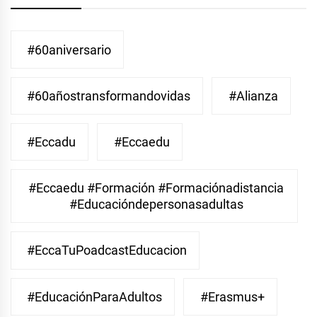
#60aniversario
#60añostransformandovidas
#Alianza
#eccadu
#eccaedu
#eccaedu #formación #formaciónadistancia
#educacióndepersonasadultas
#EccaTuPoadcastEducacion
#EducaciónParaAdultos
#Erasmus+