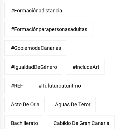
#Formaciónadistancia
#Formaciónparapersonasadultas
#GobiernodeCanarias
#IgualdadDeGénero
#IncludeArt
#REF
#Tufuturoaturitmo
Acto De Orla
Aguas De Teror
Bachillerato
Cabildo De Gran Canaria