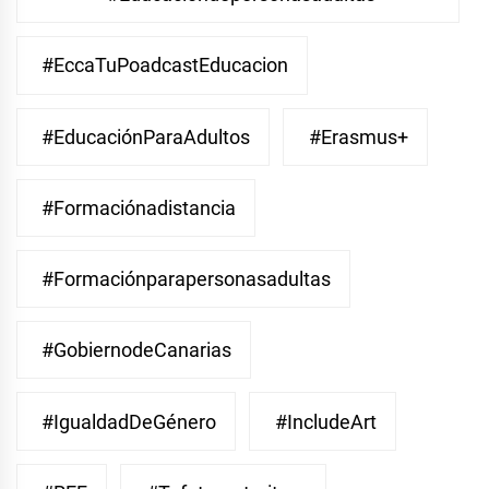
#EccaTuPoadcastEducacion
#EducaciónParaAdultos
#Erasmus+
#Formaciónadistancia
#Formaciónparapersonasadultas
#GobiernodeCanarias
#IgualdadDeGénero
#IncludeArt