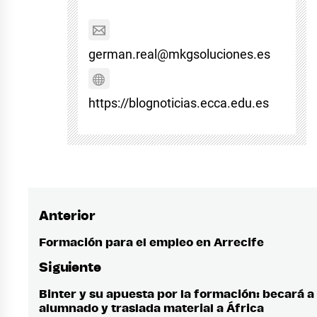
german.real@mkgsoluciones.es
https://blognoticias.ecca.edu.es
Anterior
Navegación
de
Formación para el empleo en Arrecife
Entrada
anterior:
entradas
Siguiente
Binter y su apuesta por la formación: becará a
Entrada
alumnado y traslada material a África