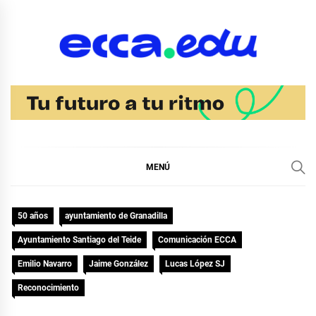
Ir
al
contenido
Blog Noticias Ecca
MENÚ
50 años
ayuntamiento de Granadilla
Ayuntamiento Santiago del Teide
Comunicación ECCA
Emilio Navarro
Jaime González
Lucas López SJ
Reconocimiento