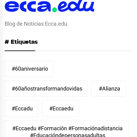
Blog de Noticias Ecca.edu.
# Etiquetas
#60aniversario
#60añostransformandovidas
#Alianza
#eccadu
#eccaedu
#eccaedu #formación #formaciónadistancia
#educacióndepersonasadultas