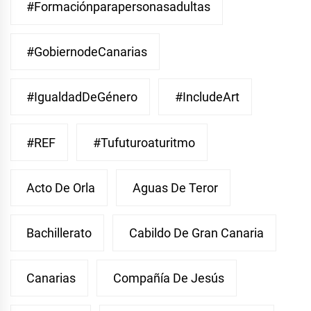
#Formaciónparapersonasadultas
#GobiernodeCanarias
#IgualdadDeGénero
#IncludeArt
#REF
#Tufuturoaturitmo
Acto De Orla
Aguas De Teror
Bachillerato
Cabildo De Gran Canaria
Canarias
Compañía De Jesús