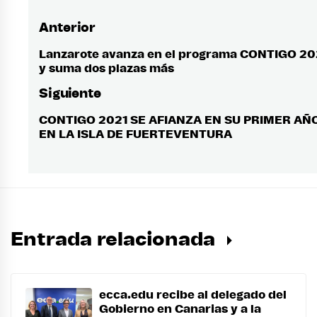
Anterior
Navegación
de
Lanzarote avanza en el programa CONTIGO 20
Entrada
y suma dos plazas más
anterior:
entradas
Siguiente
CONTIGO 2021 SE AFIANZA EN SU PRIMER AÑ
Entrada
EN LA ISLA DE FUERTEVENTURA
siguiente:
Entrada relacionada
ecca.edu recibe al delegado del
Gobierno en Canarias y a la