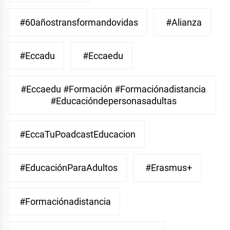
#60añostransformandovidas
#Alianza
#eccadu
#eccaedu
#eccaedu #formación #formaciónadistancia
#educacióndepersonasadultas
#EccaTuPoadcastEducacion
#EducaciónParaAdultos
#Erasmus+
#Formaciónadistancia