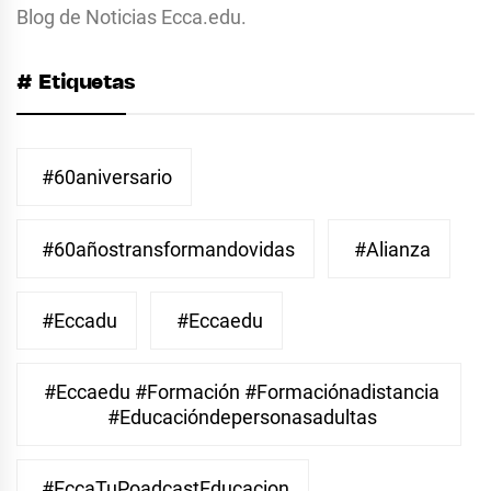
Blog de Noticias Ecca.edu.
# Etiquetas
#60aniversario
#60añostransformandovidas
#Alianza
#eccadu
#eccaedu
#eccaedu #formación #formaciónadistancia
#educacióndepersonasadultas
#EccaTuPoadcastEducacion