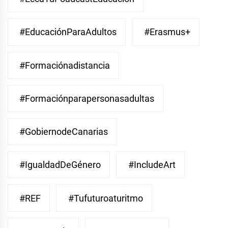
#EducaciónParaAdultos
#Erasmus+
#Formaciónadistancia
#Formaciónparapersonasadultas
#GobiernodeCanarias
#IgualdadDeGénero
#IncludeArt
#REF
#Tufuturoaturitmo