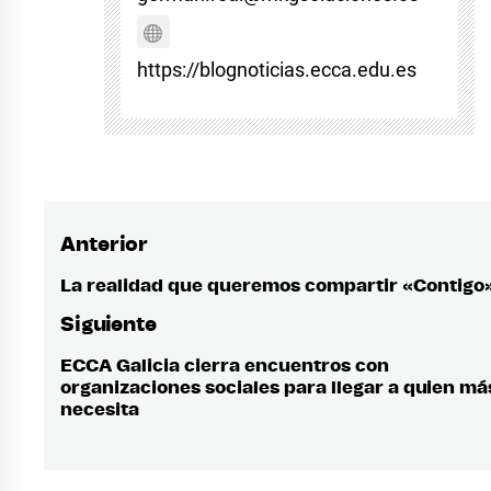
https://blognoticias.ecca.edu.es
Anterior
Navegación
de
La realidad que queremos compartir «Contigo
Entrada
anterior:
entradas
Siguiente
ECCA Galicia cierra encuentros con
Entrada
organizaciones sociales para llegar a quien más
siguiente:
necesita