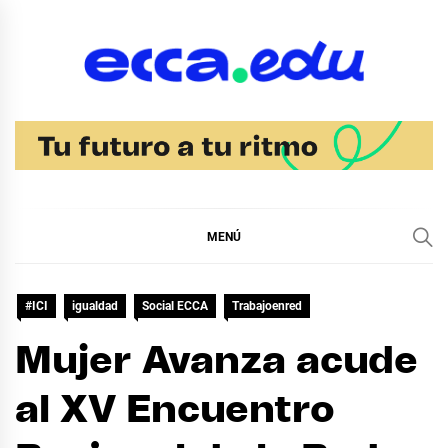
Ir
al
contenido
Blog Noticias Ecca
MENÚ
#ICI
igualdad
Social ECCA
Trabajoenred
Mujer Avanza acude
al XV Encuentro