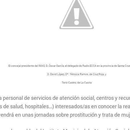
El concejal presidente del IMAS, D. Óscar García; el delegado de Radio ECCA en la provincia de Santa Cruz
D. David López, Dª..
Yéssica Ramos, de Cruz Roja, y
Tersi Castro, de La Casita
 personal de servicios de atención social, centros y recur
os de salud, hospitales…) interesados/as en conocer la rea
endrá en unas jornadas sobre prostitución y trata de muj