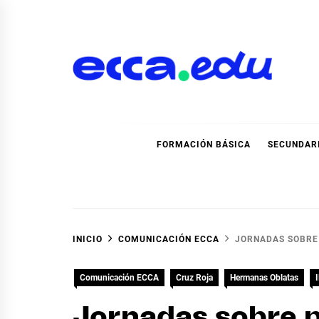
Ir
al
contenido
Blog Noticias Ecca
FORMACIÓN BÁSICA
SECUNDAR
INICIO
COMUNICACIÓN ECCA
JORNADAS SOBRE 
Comunicación ECCA
Cruz Roja
Hermanas Oblatas
Jornadas sobre p