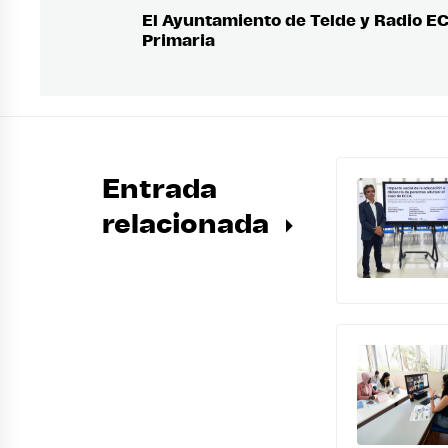
de
El Ayuntamiento de Telde y Radio E
Entrada
Primaria
anterior:
entradas
Entrada
relacionada