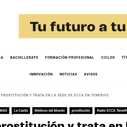
IA
BACHILLERATO
FORMACIÓN PROFESIONAL
CICLOS
TÍ
INNOVACIÓN
NOTICIAS
AVISOS
PROSTITUCIÓN Y TRATA EN LA SEDE DE ECCA EN TENERIFE
IMAS
La Casita
Médicos del Mundo
prostitución
Radio ECCA Tenerif
rostitución y trata en