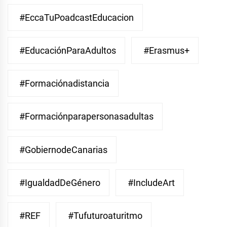
#EccaTuPoadcastEducacion
#EducaciónParaAdultos
#Erasmus+
#Formaciónadistancia
#Formaciónparapersonasadultas
#GobiernodeCanarias
#IgualdadDeGénero
#IncludeArt
#REF
#Tufuturoaturitmo