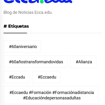
Blog de Noticias Ecca.edu.
# Etiquetas
#60aniversario
#60añostransformandovidas
#Alianza
#eccadu
#eccaedu
#eccaedu #formación #formaciónadistancia
#educacióndepersonasadultas