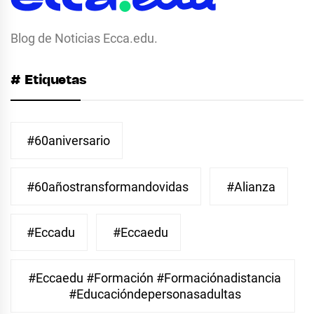
Blog de Noticias Ecca.edu.
# Etiquetas
#60aniversario
#60añostransformandovidas
#Alianza
#eccadu
#eccaedu
#eccaedu #formación #formaciónadistancia
#educacióndepersonasadultas