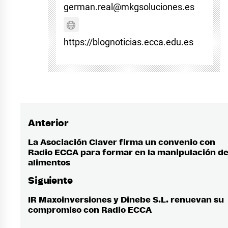
german.real@mkgsoluciones.es
https://blognoticias.ecca.edu.es
Anterior
Navegación
de
La Asociación Claver firma un convenio con
Entrada
Radio ECCA para formar en la manipulación d
anterior:
entradas
alimentos
Siguiente
IR Maxoinversiones y Dinebe S.L. renuevan su
Entrada
compromiso con Radio ECCA
siguiente: