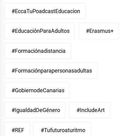
#EccaTuPoadcastEducacion
#EducaciónParaAdultos
#Erasmus+
#Formaciónadistancia
#Formaciónparapersonasadultas
#GobiernodeCanarias
#IgualdadDeGénero
#IncludeArt
#REF
#Tufuturoaturitmo