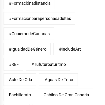
#Formaciónadistancia
#Formaciónparapersonasadultas
#GobiernodeCanarias
#IgualdadDeGénero
#IncludeArt
#REF
#Tufuturoaturitmo
Acto De Orla
Aguas De Teror
Bachillerato
Cabildo De Gran Canaria