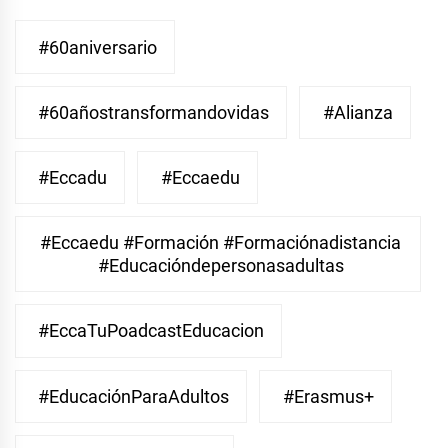
#60aniversario
#60añostransformandovidas
#Alianza
#eccadu
#eccaedu
#eccaedu #formación #formaciónadistancia
#educacióndepersonasadultas
#EccaTuPoadcastEducacion
#EducaciónParaAdultos
#Erasmus+