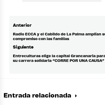
Anterior
Navegación
de
Radio ECCA y el Cabildo de La Palma amplían s
Entrada
compromiso con las familias
anterior:
entradas
Siguiente
Entreculturas elige la capital Grancanaria par
Entrada
su carrera solidaria “CORRE POR UNA CAUSA”
siguiente:
Entrada relacionada