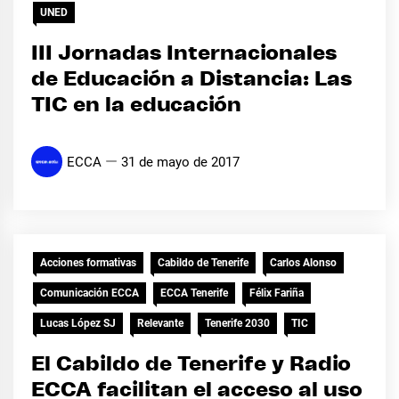
UNED
III Jornadas Internacionales
de Educación a Distancia: Las
TIC en la educación
ECCA
31 de mayo de 2017
Acciones formativas
Cabildo de Tenerife
Carlos Alonso
Comunicación ECCA
ECCA Tenerife
Félix Fariña
Lucas López SJ
Relevante
Tenerife 2030
TIC
El Cabildo de Tenerife y Radio
ECCA facilitan el acceso al uso