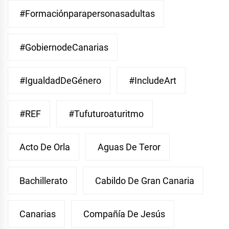
#Formaciónparapersonasadultas
#GobiernodeCanarias
#IgualdadDeGénero
#IncludeArt
#REF
#Tufuturoaturitmo
Acto De Orla
Aguas De Teror
Bachillerato
Cabildo De Gran Canaria
Canarias
Compañía De Jesús