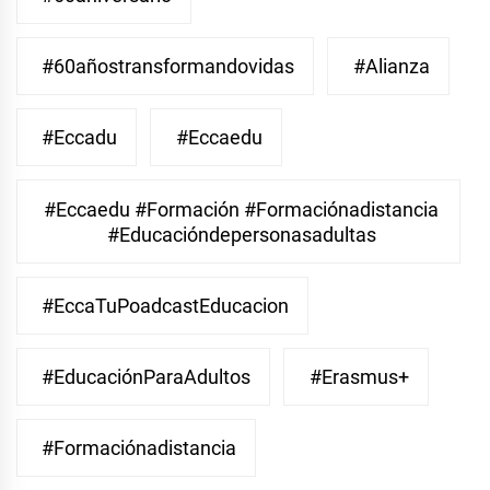
#60añostransformandovidas
#Alianza
#eccadu
#eccaedu
#eccaedu #formación #formaciónadistancia
#educacióndepersonasadultas
#EccaTuPoadcastEducacion
#EducaciónParaAdultos
#Erasmus+
#Formaciónadistancia