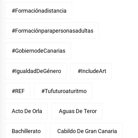
#Formaciónadistancia
#Formaciónparapersonasadultas
#GobiernodeCanarias
#IgualdadDeGénero
#IncludeArt
#REF
#Tufuturoaturitmo
Acto De Orla
Aguas De Teror
Bachillerato
Cabildo De Gran Canaria