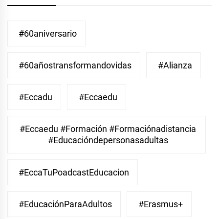
#60aniversario
#60añostransformandovidas
#Alianza
#eccadu
#eccaedu
#eccaedu #formación #formaciónadistancia
#educacióndepersonasadultas
#EccaTuPoadcastEducacion
#EducaciónParaAdultos
#Erasmus+