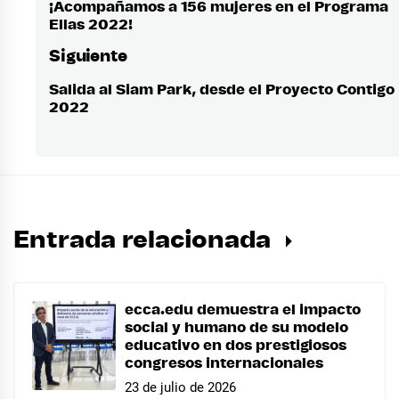
de
¡Acompañamos a 156 mujeres en el Programa
Entrada
Ellas 2022!
anterior:
entradas
Siguiente
Salida al Siam Park, desde el Proyecto Contigo
Entrada
2022
siguiente:
Entrada relacionada
ecca.edu demuestra el impacto
social y humano de su modelo
educativo en dos prestigiosos
congresos internacionales
23 de julio de 2026