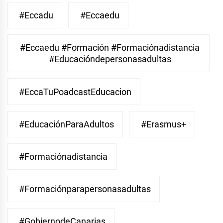
#eccadu
#eccaedu
#eccaedu #formación #formaciónadistancia
#educacióndepersonasadultas
#EccaTuPoadcastEducacion
#EducaciónParaAdultos
#Erasmus+
#Formaciónadistancia
#Formaciónparapersonasadultas
#GobiernodeCanarias