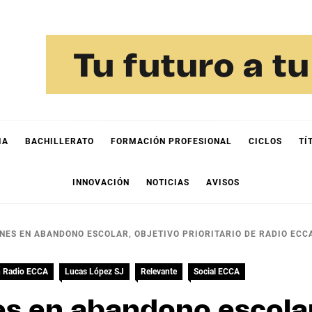
IA
BACHILLERATO
FORMACIÓN PROFESIONAL
CICLOS
TÍ
INNOVACIÓN
NOTICIAS
AVISOS
ES EN ABANDONO ESCOLAR, OBJETIVO PRIORITARIO DE RADIO ECC
n Radio ECCA
Lucas López SJ
Relevante
Social ECCA
s en abandono escolar