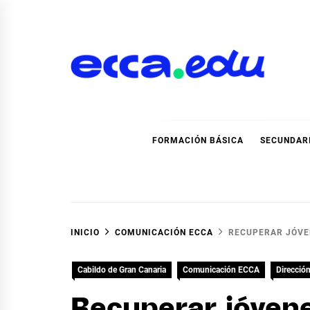
Ir
al
contenido
Blog Noticias Ecca
FORMACIÓN BÁSICA
SECUNDAR
INICIO
COMUNICACIÓN ECCA
RECUPERAR JÓVEN
Cabildo de Gran Canaria
Comunicación ECCA
Direcció
Recuperar jóvene