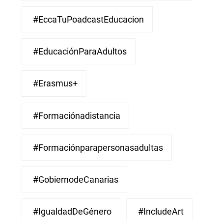
#EccaTuPoadcastEducacion
#EducaciónParaAdultos
#Erasmus+
#Formaciónadistancia
#Formaciónparapersonasadultas
#GobiernodeCanarias
#IgualdadDeGénero
#IncludeArt