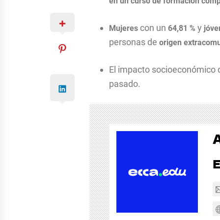
en un curso de formación com
con un
y
Mujeres
64,81 %
jóv
personas de
origen extracomu
El impacto socioeconómico d
pasado.