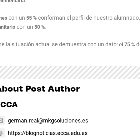
.
plementaria
con un
conforman el perfil de nuestro alumnad
enes
55 %
con un
.
nitario
30 %
e la situación actual se demuestra con un dato:
d
el 75 %
About Post Author
ECCA
german.real@mkgsoluciones.es
https://blognoticias.ecca.edu.es