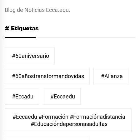
Blog de Noticias Ecca.edu.
# Etiquetas
#60aniversario
#60añostransformandovidas
#Alianza
#eccadu
#eccaedu
#eccaedu #formación #formaciónadistancia
#educacióndepersonasadultas