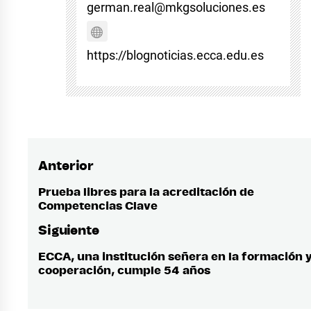
german.real@mkgsoluciones.es
https://blognoticias.ecca.edu.es
Anterior
Navegación
de
Prueba libres para la acreditación de
Entrada
Competencias Clave
anterior:
entradas
Siguiente
ECCA, una institución señera en la formación y
Entrada
cooperación, cumple 54 años
siguiente: