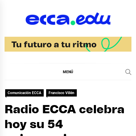
Ir
al
contenido
Blog Noticias Ecca
MENÚ
Comunicación ECCA
Francisco Villén
Radio ECCA celebra
hoy su 54