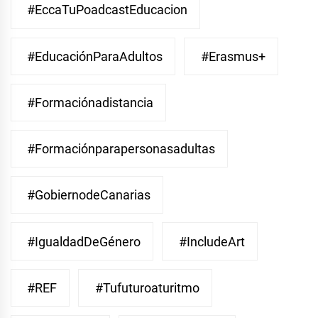
#EccaTuPoadcastEducacion
#EducaciónParaAdultos
#Erasmus+
#Formaciónadistancia
#Formaciónparapersonasadultas
#GobiernodeCanarias
#IgualdadDeGénero
#IncludeArt
#REF
#Tufuturoaturitmo