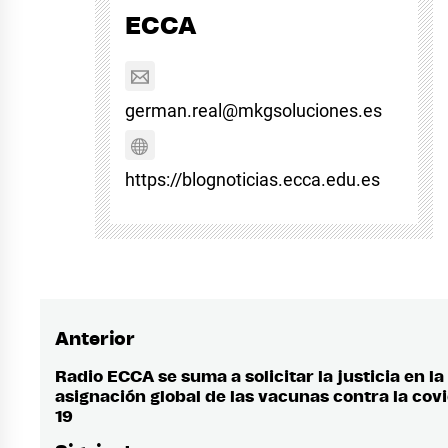
ECCA
german.real@mkgsoluciones.es
https://blognoticias.ecca.edu.es
Anterior
Navegación
de
Radio ECCA se suma a solicitar la justicia en la
Entrada
asignación global de las vacunas contra la covi
anterior:
entradas
19