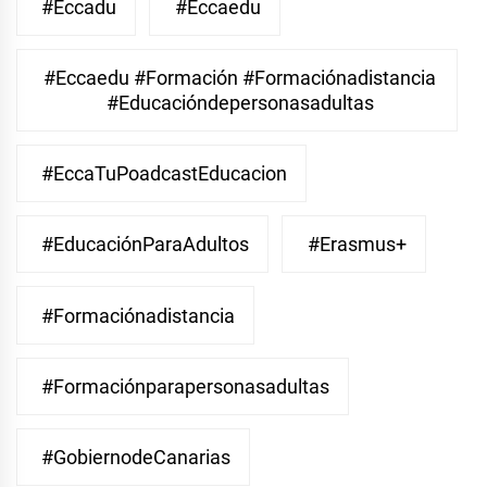
#eccadu
#eccaedu
#eccaedu #formación #formaciónadistancia
#educacióndepersonasadultas
#EccaTuPoadcastEducacion
#EducaciónParaAdultos
#Erasmus+
#Formaciónadistancia
#Formaciónparapersonasadultas
#GobiernodeCanarias