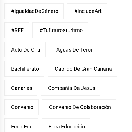
#IgualdadDeGénero
#IncludeArt
#REF
#Tufuturoaturitmo
Acto De Orla
Aguas De Teror
Bachillerato
Cabildo De Gran Canaria
Canarias
Compañía De Jesús
Convenio
Convenio De Colaboración
Ecca.edu
Ecca Educación