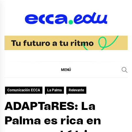
Ir
al
contenido
Blog Noticias Ecca
MENÚ
Comunicación ECCA
La Palma
Relevante
ADAPTaRES: La
Palma es rica en