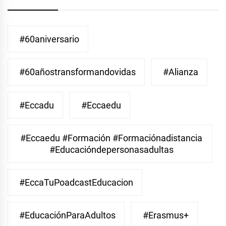
#60aniversario
#60añostransformandovidas
#Alianza
#eccadu
#eccaedu
#eccaedu #formación #formaciónadistancia
#educacióndepersonasadultas
#EccaTuPoadcastEducacion
#EducaciónParaAdultos
#Erasmus+