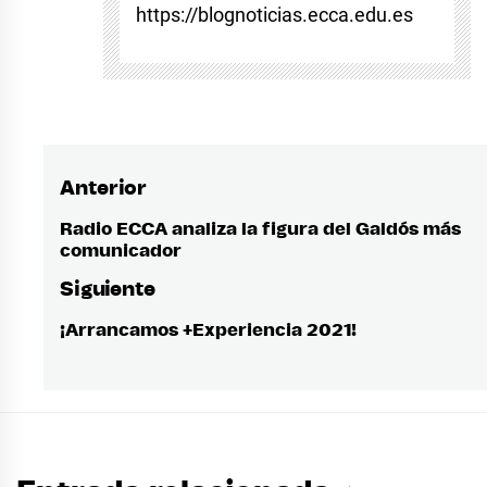
https://blognoticias.ecca.edu.es
Anterior
Navegación
de
Radio ECCA analiza la figura del Galdós más
Entrada
comunicador
anterior:
entradas
Siguiente
¡Arrancamos +Experiencia 2021!
Entrada
siguiente: