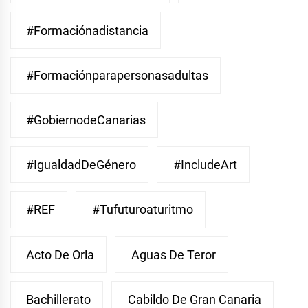
#Formaciónadistancia
#Formaciónparapersonasadultas
#GobiernodeCanarias
#IgualdadDeGénero
#IncludeArt
#REF
#Tufuturoaturitmo
Acto De Orla
Aguas De Teror
Bachillerato
Cabildo De Gran Canaria