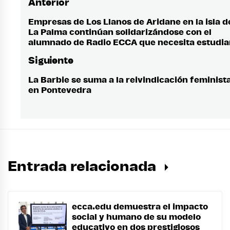
Anterior
Navegación
de
Empresas de Los Llanos de Aridane en la isla d
Entrada
La Palma continúan solidarizándose con el
anterior:
entradas
alumnado de Radio ECCA que necesita estudia
Siguiente
La Barbie se suma a la reivindicación feminist
Entrada
en Pontevedra
siguiente:
Entrada relacionada
ecca.edu demuestra el impacto
social y humano de su modelo
educativo en dos prestigiosos