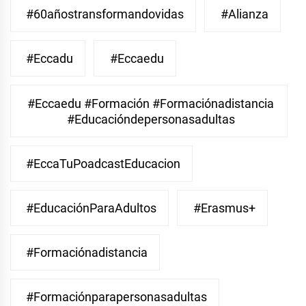
#60añostransformandovidas
#Alianza
#eccadu
#eccaedu
#eccaedu #formación #formaciónadistancia
#educacióndepersonasadultas
#EccaTuPoadcastEducacion
#EducaciónParaAdultos
#Erasmus+
#Formaciónadistancia
#Formaciónparapersonasadultas