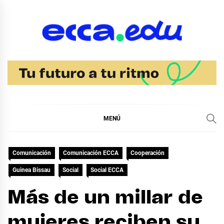
Ir
al
contenido
Blog Noticias Ecca
MENÚ
Comunicación
Comunicación ECCA
Cooperación
Guinea Bissau
Social
Social ECCA
Más de un millar de
mujeres reciben su