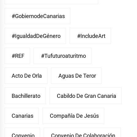
#GobiernodeCanarias
#IgualdadDeGénero
#IncludeArt
#REF
#Tufuturoaturitmo
Acto De Orla
Aguas De Teror
Bachillerato
Cabildo De Gran Canaria
Canarias
Compañía De Jesús
Convenio
Convenio De Colaboración