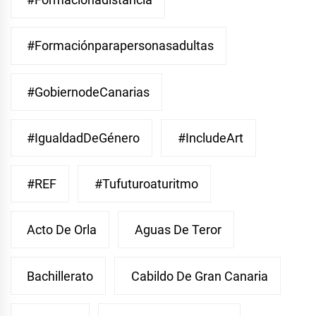
#Formaciónparapersonasadultas
#GobiernodeCanarias
#IgualdadDeGénero
#IncludeArt
#REF
#Tufuturoaturitmo
Acto De Orla
Aguas De Teror
Bachillerato
Cabildo De Gran Canaria