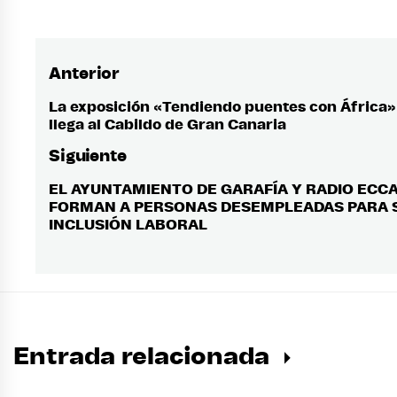
Anterior
Navegación
de
La exposición «Tendiendo puentes con África»
Entrada
llega al Cabildo de Gran Canaria
anterior:
entradas
Siguiente
EL AYUNTAMIENTO DE GARAFÍA Y RADIO ECC
Entrada
FORMAN A PERSONAS DESEMPLEADAS PARA 
siguiente:
INCLUSIÓN LABORAL
Entrada relacionada