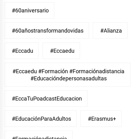
#60aniversario
#60añostransformandovidas
#Alianza
#eccadu
#eccaedu
#eccaedu #formación #formaciónadistancia
#educacióndepersonasadultas
#EccaTuPoadcastEducacion
#EducaciónParaAdultos
#Erasmus+
#Formaciónadistancia