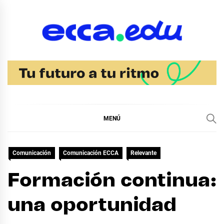
Ir
al
contenido
Blog Noticias Ecca
MENÚ
Comunicación
Comunicación ECCA
Relevante
Formación continua:
una oportunidad