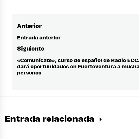
Anterior
Navegación
de
Entrada anterior
Entrada
anterior:
entradas
Siguiente
«Comunícate», curso de español de Radio ECC
Entrada
dará oportunidades en Fuerteventura a much
siguiente:
personas
Entrada relacionada