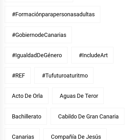
#Formaciónparapersonasadultas
#GobiernodeCanarias
#IgualdadDeGénero
#IncludeArt
#REF
#Tufuturoaturitmo
Acto De Orla
Aguas De Teror
Bachillerato
Cabildo De Gran Canaria
Canarias
Compañía De Jesús