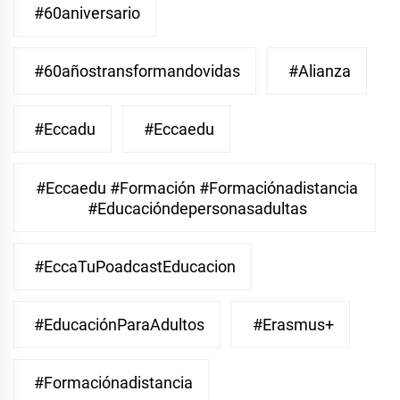
#60aniversario
#60añostransformandovidas
#Alianza
#eccadu
#eccaedu
#eccaedu #formación #formaciónadistancia
#educacióndepersonasadultas
#EccaTuPoadcastEducacion
#EducaciónParaAdultos
#Erasmus+
#Formaciónadistancia