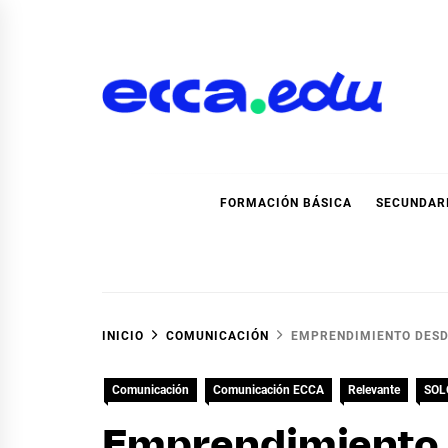
Ir
al
contenido
Blog Noticias Ecca
FORMACIÓN BÁSICA
SECUNDAR
INICIO
COMUNICACIÓN
EMPRENDIMIENTO DESD
Comunicación
Comunicación ECCA
Relevante
SOL
Emprendimiento d