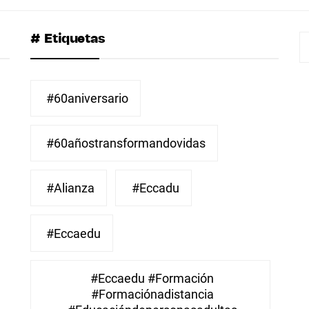
# Etiquetas
B
#60aniversario
#60añostransformandovidas
#Alianza
#eccadu
#eccaedu
#eccaedu #formación
#formaciónadistancia