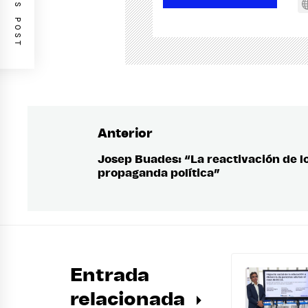
PREVIOUS POST
Anterior
Navegación
de
Josep Buades: “La reactivación de lo
Entrada
propaganda política”
anterior:
entradas
Entrada
relacionada