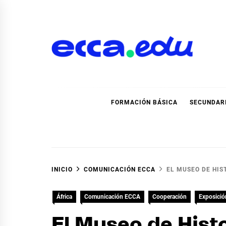
Ir
al
contenido
Blog Noticias Ecca
FORMACIÓN BÁSICA
SECUNDAR
INICIO
COMUNICACIÓN ECCA
EL MUSEO DE HIS
África
Comunicación ECCA
Cooperación
Exposició
El Museo de Hist