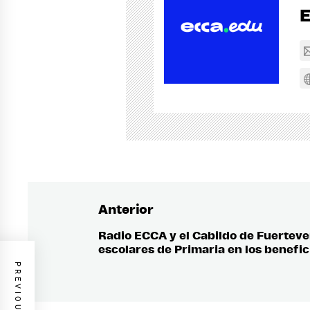
Anterior
Navegación
de
Radio ECCA y el Cabildo de Fuerteve
Entrada
escolares de Primaria en los benefic
anterior:
entradas