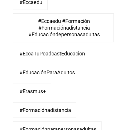
#eccaedu
#eccaedu #formación
#formaciónadistancia
#educacióndepersonasadultas
#EccaTuPoadcastEducacion
#EducaciónParaAdultos
#Erasmus+
#Formaciónadistancia
#Formaciónparapersonasadultas