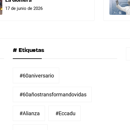
La Gomera
17 de junio de 2026
# Etiquetas
B
#60aniversario
#60añostransformandovidas
#Alianza
#eccadu