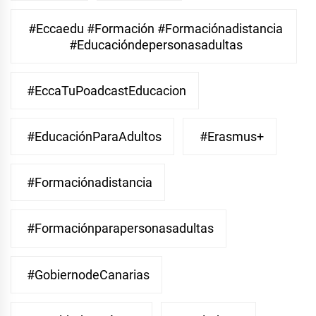
#eccaedu #formación #formaciónadistancia
#educacióndepersonasadultas
#EccaTuPoadcastEducacion
#EducaciónParaAdultos
#Erasmus+
#Formaciónadistancia
#Formaciónparapersonasadultas
#GobiernodeCanarias