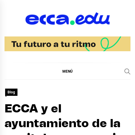
Ir
al
contenido
Blog Noticias Ecca
MENÚ
Blog
ECCA y el
ayuntamiento de la