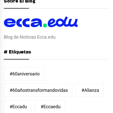
Sobre El Blog
Blog de Noticias Ecca.edu.
# Etiquetas
#60aniversario
#60añostransformandovidas
#Alianza
#eccadu
#eccaedu