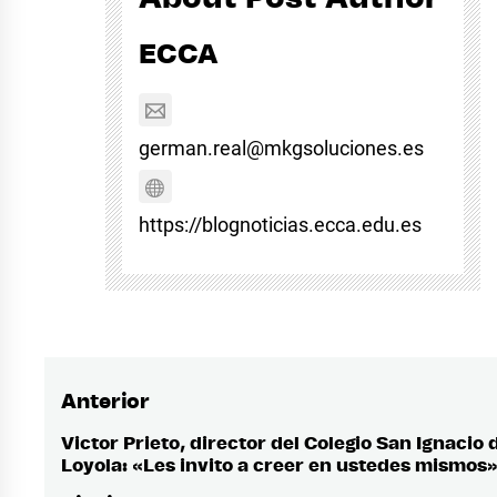
ECCA
german.real@mkgsoluciones.es
https://blognoticias.ecca.edu.es
Anterior
Navegación
de
Victor Prieto, director del Colegio San Ignacio 
Entrada
Loyola: «Les invito a creer en ustedes mismos
anterior:
entradas