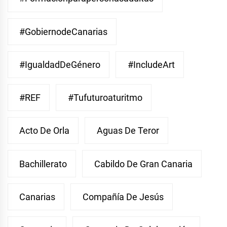
#GobiernodeCanarias
#IgualdadDeGénero
#IncludeArt
#REF
#Tufuturoaturitmo
Acto De Orla
Aguas De Teror
Bachillerato
Cabildo De Gran Canaria
Canarias
Compañía De Jesús