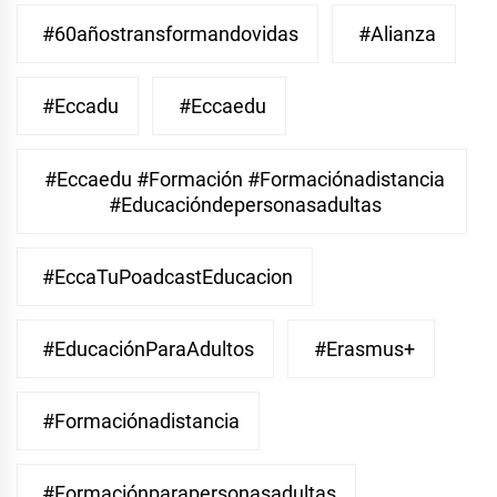
#60añostransformandovidas
#Alianza
#eccadu
#eccaedu
#eccaedu #formación #formaciónadistancia
#educacióndepersonasadultas
#EccaTuPoadcastEducacion
#EducaciónParaAdultos
#Erasmus+
#Formaciónadistancia
#Formaciónparapersonasadultas