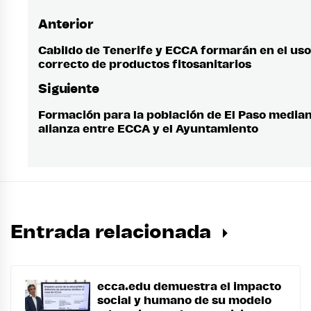
Anterior
Navegación
de
Cabildo de Tenerife y ECCA formarán en el uso
Entrada
correcto de productos fitosanitarios
anterior:
entradas
Siguiente
Formación para la población de El Paso media
Entrada
alianza entre ECCA y el Ayuntamiento
siguiente:
Entrada relacionada
ecca.edu demuestra el impacto
social y humano de su modelo