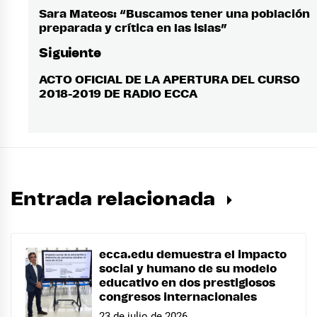
de
Sara Mateos: “Buscamos tener una población
Entrada
preparada y crítica en las islas”
anterior:
entradas
Siguiente
ACTO OFICIAL DE LA APERTURA DEL CURSO
Entrada
2018-2019 DE RADIO ECCA
siguiente:
Entrada relacionada
ecca.edu demuestra el impacto
social y humano de su modelo
educativo en dos prestigiosos
congresos internacionales
23 de julio de 2026