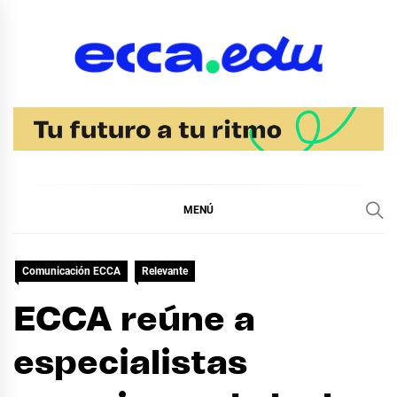
Ir
al
contenido
Blog Noticias Ecca
MENÚ
Comunicación ECCA
Relevante
ECCA reúne a
especialistas