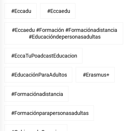
#eccadu
#eccaedu
#eccaedu #formación #formaciónadistancia
#educacióndepersonasadultas
#EccaTuPoadcastEducacion
#EducaciónParaAdultos
#Erasmus+
#Formaciónadistancia
#Formaciónparapersonasadultas