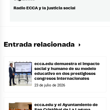
Radio ECCA y la justicia social
Entrada
siguiente:
Entrada relacionada
ecca.edu demuestra el impacto
social y humano de su modelo
educativo en dos prestigiosos
congresos internacionales
23 de julio de 2026
ecca.edu y el Ayuntamiento de
San Cristóbal de La Laguna