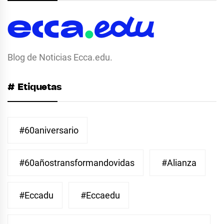
Blog de Noticias Ecca.edu.
# Etiquetas
#60aniversario
#60añostransformandovidas
#Alianza
#eccadu
#eccaedu