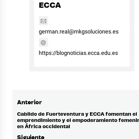
ECCA
german.real@mkgsoluciones.es
https://blognoticias.ecca.edu.es
Anterior
Navegación
de
Cabildo de Fuerteventura y ECCA fomentan el
Entrada
emprendimiento y el empoderamiento femeni
anterior:
entradas
en África occidental
Siguiente