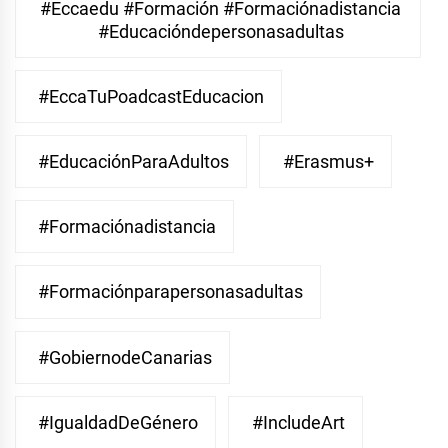
#eccaedu #formación #formaciónadistancia
#educacióndepersonasadultas
#EccaTuPoadcastEducacion
#EducaciónParaAdultos
#Erasmus+
#Formaciónadistancia
#Formaciónparapersonasadultas
#GobiernodeCanarias
#IgualdadDeGénero
#IncludeArt