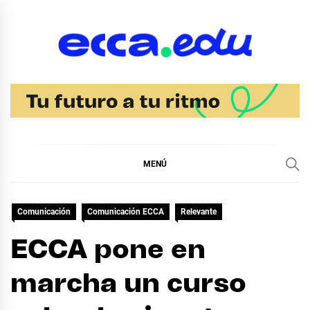
Ir
al
contenido
Blog Noticias Ecca
MENÚ
Comunicación
Comunicación ECCA
Relevante
ECCA pone en
marcha un curso