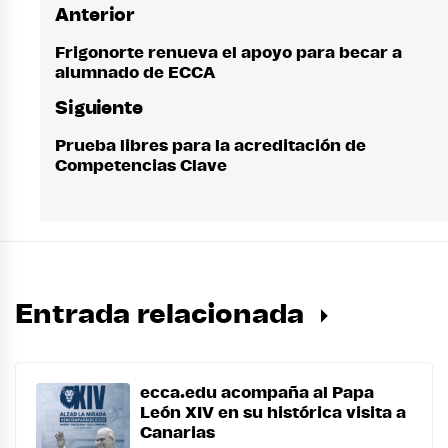
Anterior
Navegación
de
Frigonorte renueva el apoyo para becar a
Entrada
alumnado de ECCA
anterior:
entradas
Siguiente
Prueba libres para la acreditación de
Entrada
Competencias Clave
siguiente:
Entrada relacionada
ecca.edu acompaña al Papa
León XIV en su histórica visita a
Canarias