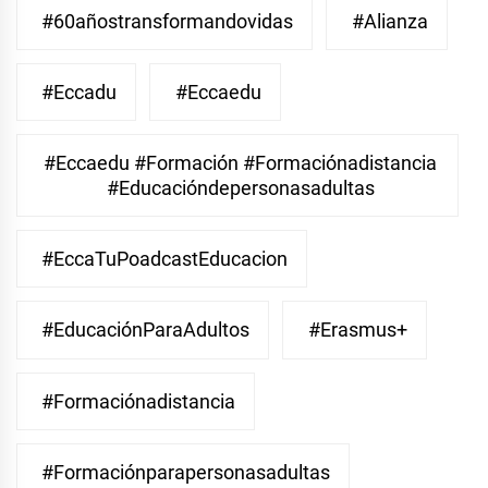
#60añostransformandovidas
#Alianza
#eccadu
#eccaedu
#eccaedu #formación #formaciónadistancia
#educacióndepersonasadultas
#EccaTuPoadcastEducacion
#EducaciónParaAdultos
#Erasmus+
#Formaciónadistancia
#Formaciónparapersonasadultas