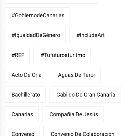
#GobiernodeCanarias
#IgualdadDeGénero
#IncludeArt
#REF
#Tufuturoaturitmo
Acto De Orla
Aguas De Teror
Bachillerato
Cabildo De Gran Canaria
Canarias
Compañía De Jesús
Convenio
Convenio De Colaboración