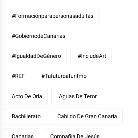
#Formaciónparapersonasadultas
#GobiernodeCanarias
#IgualdadDeGénero
#IncludeArt
#REF
#Tufuturoaturitmo
Acto De Orla
Aguas De Teror
Bachillerato
Cabildo De Gran Canaria
Canarias
Compañía De Jesús