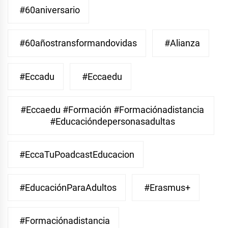
#60aniversario
#60añostransformandovidas
#Alianza
#eccadu
#eccaedu
#eccaedu #formación #formaciónadistancia
#educacióndepersonasadultas
#EccaTuPoadcastEducacion
#EducaciónParaAdultos
#Erasmus+
#Formaciónadistancia