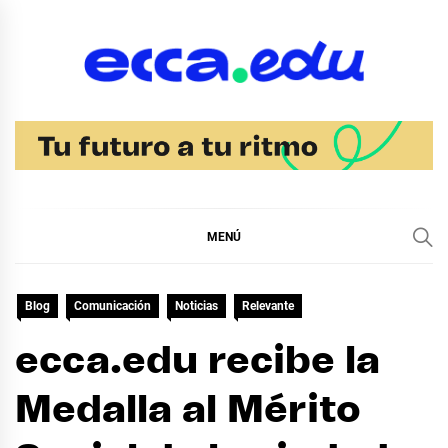
Ir
al
contenido
Blog Noticias Ecca
MENÚ
Blog
Comunicación
Noticias
Relevante
ecca.edu recibe la
Medalla al Mérito