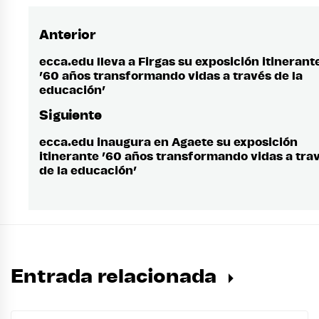
Anterior
Navegación
de
ecca.edu lleva a Firgas su exposición itinerant
Entrada
’60 años transformando vidas a través de la
anterior:
entradas
educación’
Siguiente
ecca.edu inaugura en Agaete su exposición
Entrada
itinerante ’60 años transformando vidas a tra
siguiente:
de la educación’
Entrada relacionada