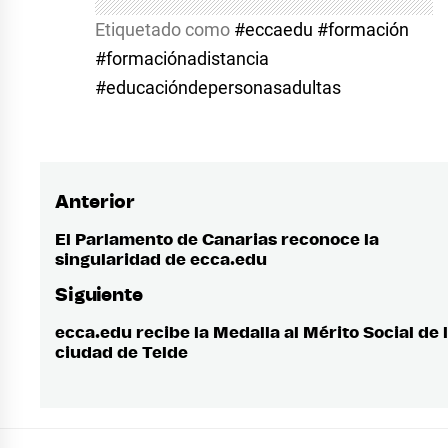
Etiquetado como
#eccaedu #formación
#formaciónadistancia
#educacióndepersonasadultas
Anterior
Navegación
de
El Parlamento de Canarias reconoce la
Entrada
singularidad de ecca.edu
anterior:
entradas
Siguiente
ecca.edu recibe la Medalla al Mérito Social de 
Entrada
ciudad de Telde
siguiente: