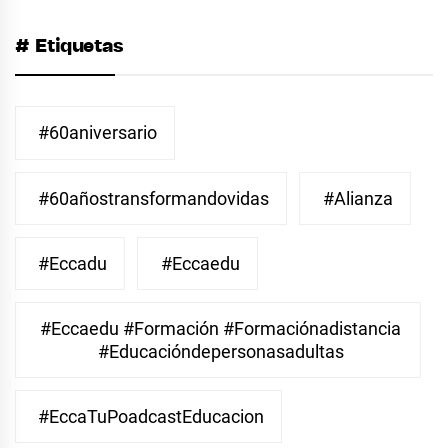
# Etiquetas
#60aniversario
#60añostransformandovidas
#Alianza
#eccadu
#eccaedu
#eccaedu #formación #formaciónadistancia
#educacióndepersonasadultas
#EccaTuPoadcastEducacion