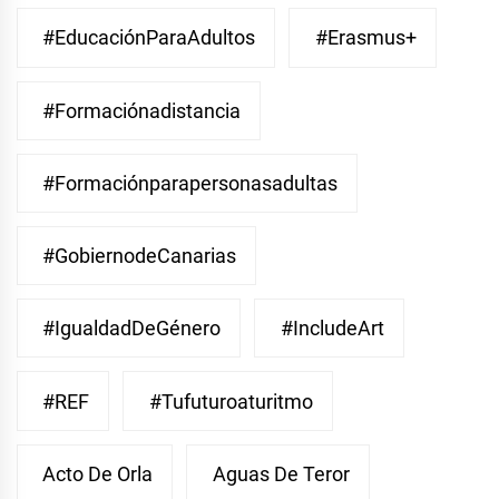
#EducaciónParaAdultos
#Erasmus+
#Formaciónadistancia
#Formaciónparapersonasadultas
#GobiernodeCanarias
#IgualdadDeGénero
#IncludeArt
#REF
#Tufuturoaturitmo
Acto De Orla
Aguas De Teror