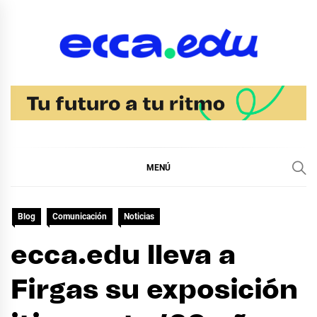
Ir
al
contenido
Blog Noticias Ecca
MENÚ
Blog
Comunicación
Noticias
ecca.edu lleva a
Firgas su exposición