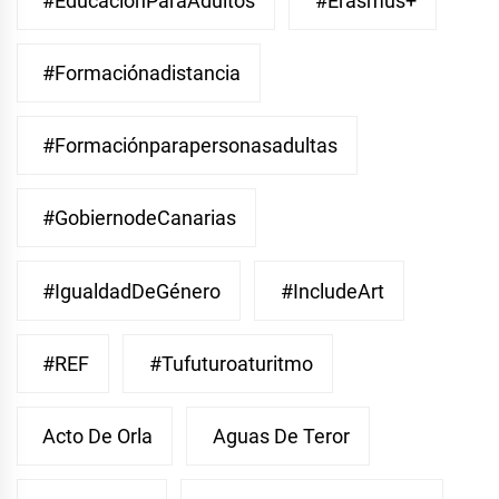
#EducaciónParaAdultos
#Erasmus+
#Formaciónadistancia
#Formaciónparapersonasadultas
#GobiernodeCanarias
#IgualdadDeGénero
#IncludeArt
#REF
#Tufuturoaturitmo
Acto De Orla
Aguas De Teror