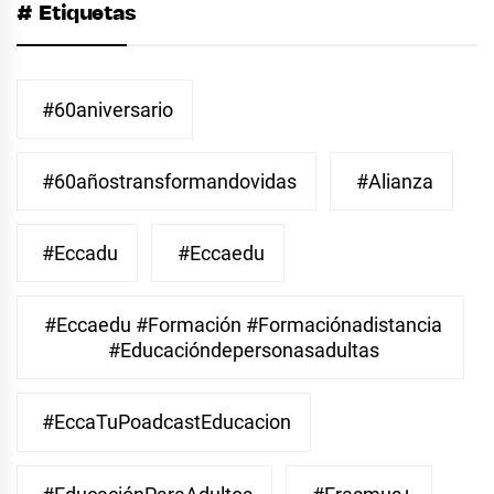
# Etiquetas
#60aniversario
#60añostransformandovidas
#Alianza
#eccadu
#eccaedu
#eccaedu #formación #formaciónadistancia
#educacióndepersonasadultas
#EccaTuPoadcastEducacion