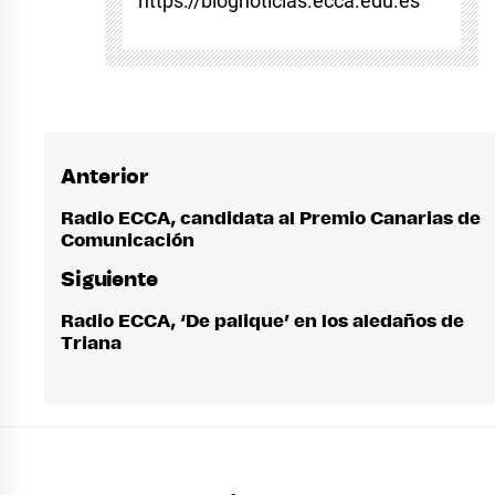
https://blognoticias.ecca.edu.es
Anterior
Navegación
de
Radio ECCA, candidata al Premio Canarias de
Entrada
Comunicación
anterior:
entradas
Siguiente
Radio ECCA, ‘De palique’ en los aledaños de
Entrada
Triana
siguiente: