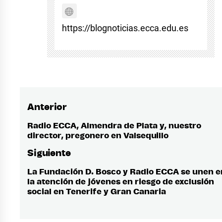
https://blognoticias.ecca.edu.es
Anterior
Navegación
de
Radio ECCA, Almendra de Plata y, nuestro
Entrada
director, pregonero en Valsequillo
anterior:
entradas
Siguiente
La Fundación D. Bosco y Radio ECCA se unen e
Entrada
la atención de jóvenes en riesgo de exclusión
siguiente:
social en Tenerife y Gran Canaria