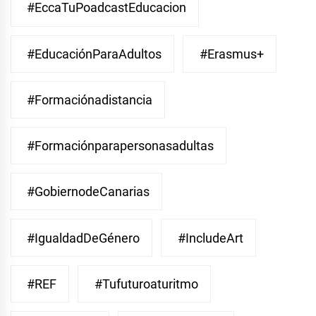
#EccaTuPoadcastEducacion
#EducaciónParaAdultos
#Erasmus+
#Formaciónadistancia
#Formaciónparapersonasadultas
#GobiernodeCanarias
#IgualdadDeGénero
#IncludeArt
#REF
#Tufuturoaturitmo