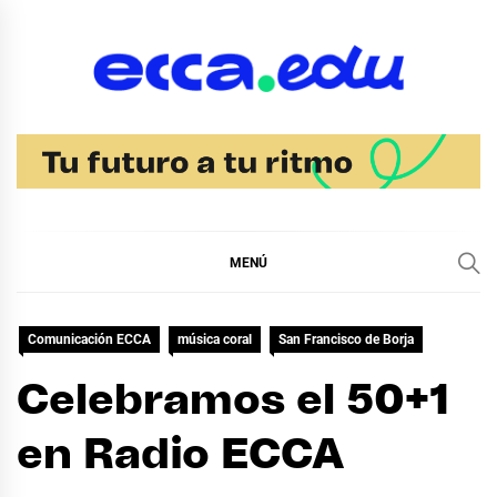
Ir
al
contenido
Blog Noticias Ecca
MENÚ
Comunicación ECCA
música coral
San Francisco de Borja
Celebramos el 50+1
en Radio ECCA