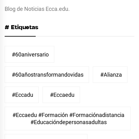
Blog de Noticias Ecca.edu.
# Etiquetas
#60aniversario
#60añostransformandovidas
#Alianza
#eccadu
#eccaedu
#eccaedu #formación #formaciónadistancia
#educacióndepersonasadultas