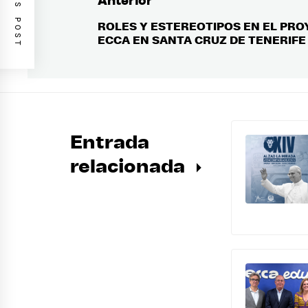
PREVIOUS POST
Anterior
Navegación
de
ROLES Y ESTEREOTIPOS EN EL PRO
Entrada
ECCA EN SANTA CRUZ DE TENERIFE
anterior:
entradas
Entrada
relacionada