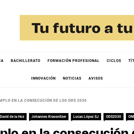
IA
BACHILLERATO
FORMACIÓN PROFESIONAL
CICLOS
TÍ
INNOVACIÓN
NOTICIAS
AVISOS
MPLO EN LA CONSECUCIÓN DE LOS ODS 2030
David de la Hoz
Johannes Krassnitzer
Lucas López SJ
ODS2030
ON
plo en la consecución