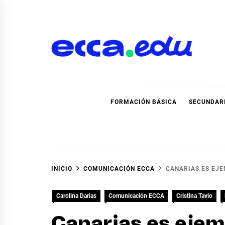
Ir
al
contenido
Blog Noticias Ecca
FORMACIÓN BÁSICA
SECUNDAR
INICIO
COMUNICACIÓN ECCA
CANARIAS ES EJE
Carolina Darias
Comunicación ECCA
Cristina Tavio
Canarias es ejem