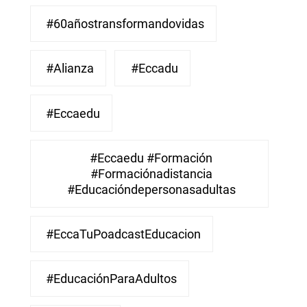
#60añostransformandovidas
#Alianza
#eccadu
#eccaedu
#eccaedu #formación
#formaciónadistancia
#educacióndepersonasadultas
#EccaTuPoadcastEducacion
#EducaciónParaAdultos