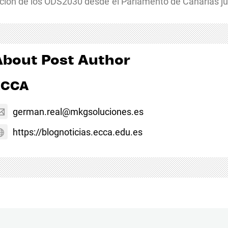
ución de los ODS2030 desde el Parlamento de Canarias ju
About Post Author
ECCA
german.real@mkgsoluciones.es
https://blognoticias.ecca.edu.es