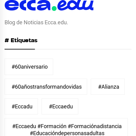
Blog de Noticias Ecca.edu.
# Etiquetas
#60aniversario
#60añostransformandovidas
#Alianza
#eccadu
#eccaedu
#eccaedu #formación #formaciónadistancia
#educacióndepersonasadultas