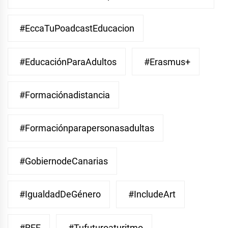
#EccaTuPoadcastEducacion
#EducaciónParaAdultos
#Erasmus+
#Formaciónadistancia
#Formaciónparapersonasadultas
#GobiernodeCanarias
#IgualdadDeGénero
#IncludeArt
#REF
#Tufuturoaturitmo