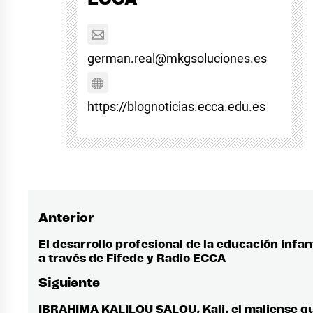
german.real@mkgsoluciones.es
https://blognoticias.ecca.edu.es
Anterior
Navegación
de
El desarrollo profesional de la educación infant
Entrada
a través de Fifede y Radio ECCA
anterior:
entradas
Siguiente
IBRAHIMA KALILOU SALOU, Kali, el maliense q
Entrada