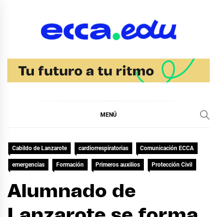
Ir
al
contenido
Blog Noticias Ecca
MENÚ
Cabildo de Lanzarote
cardiorrespiratorias
Comunicación ECCA
emergencias
Formación
Primeros auxilios
Protección Civil
Alumnado de
Lanzarote se forma