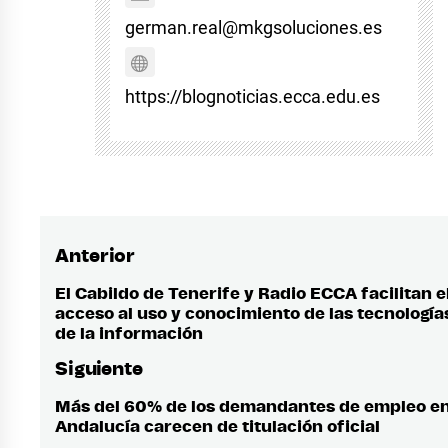
german.real@mkgsoluciones.es
https://blognoticias.ecca.edu.es
Anterior
Navegación
de
El Cabildo de Tenerife y Radio ECCA facilitan e
Entrada
acceso al uso y conocimiento de las tecnología
anterior:
entradas
de la información
Siguiente
Más del 60% de los demandantes de empleo e
Entrada
Andalucía carecen de titulación oficial
siguiente: