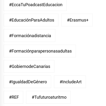
#EccaTuPoadcastEducacion
#EducaciónParaAdultos
#Erasmus+
#Formaciónadistancia
#Formaciónparapersonasadultas
#GobiernodeCanarias
#IgualdadDeGénero
#IncludeArt
#REF
#Tufuturoaturitmo