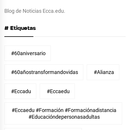
Blog de Noticias Ecca.edu.
# Etiquetas
#60aniversario
#60añostransformandovidas
#Alianza
#eccadu
#eccaedu
#eccaedu #formación #formaciónadistancia
#educacióndepersonasadultas