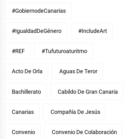
#GobiernodeCanarias
#IgualdadDeGénero
#IncludeArt
#REF
#Tufuturoaturitmo
Acto De Orla
Aguas De Teror
Bachillerato
Cabildo De Gran Canaria
Canarias
Compañía De Jesús
Convenio
Convenio De Colaboración