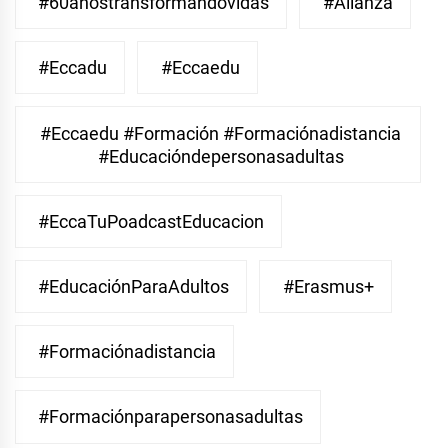
#60añostransformandovidas
#Alianza
#eccadu
#eccaedu
#eccaedu #formación #formaciónadistancia
#educacióndepersonasadultas
#EccaTuPoadcastEducacion
#EducaciónParaAdultos
#Erasmus+
#Formaciónadistancia
#Formaciónparapersonasadultas