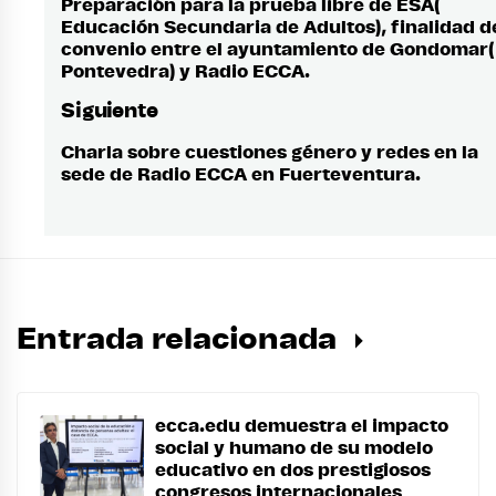
de
Preparación para la prueba libre de ESA(
Entrada
Educación Secundaria de Adultos), finalidad d
anterior:
entradas
convenio entre el ayuntamiento de Gondomar(
Pontevedra) y Radio ECCA.
Siguiente
Charla sobre cuestiones género y redes en la
Entrada
sede de Radio ECCA en Fuerteventura.
siguiente:
Entrada relacionada
ecca.edu demuestra el impacto
social y humano de su modelo
educativo en dos prestigiosos
congresos internacionales