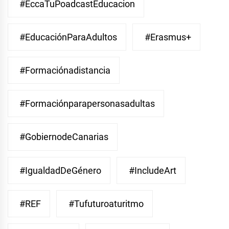
#EccaTuPoadcastEducacion
#EducaciónParaAdultos
#Erasmus+
#Formaciónadistancia
#Formaciónparapersonasadultas
#GobiernodeCanarias
#IgualdadDeGénero
#IncludeArt
#REF
#Tufuturoaturitmo