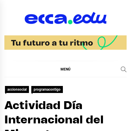
Ir
al
contenido
Blog Noticias Ecca
MENÚ
accionsocial
programacontigo
Actividad Día
Internacional del