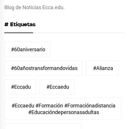
Blog de Noticias Ecca.edu.
# Etiquetas
#60aniversario
#60añostransformandovidas
#Alianza
#eccadu
#eccaedu
#eccaedu #formación #formaciónadistancia
#educacióndepersonasadultas