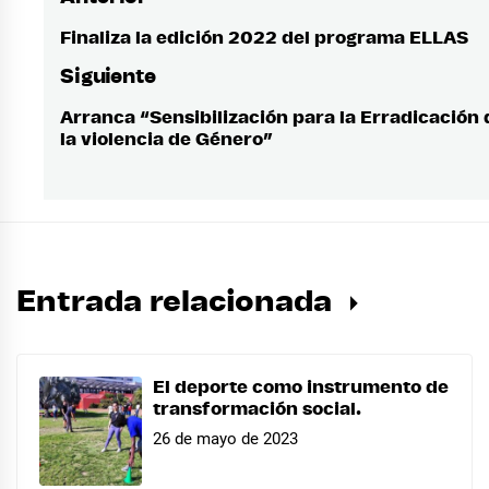
Navegación
de
Finaliza la edición 2022 del programa ELLAS
Entrada
anterior:
entradas
Siguiente
Arranca “Sensibilización para la Erradicación 
Entrada
la violencia de Género”
siguiente:
Entrada relacionada
El deporte como instrumento de
transformación social.
26 de mayo de 2023